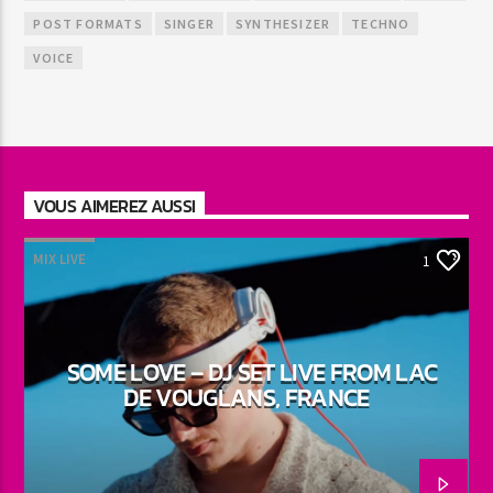
POST FORMATS
SINGER
SYNTHESIZER
TECHNO
VOICE
VOUS AIMEREZ AUSSI
MIX LIVE
1
SOME LOVE – DJ SET LIVE FROM LAC
DE VOUGLANS, FRANCE