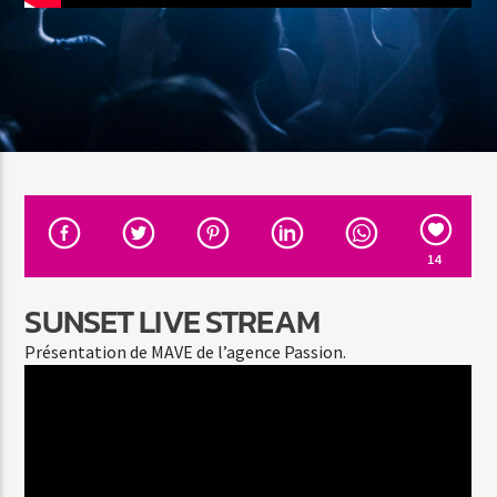
Hit’s Pop
Hit’s Play
14
SUNSET LIVE STREAM
Présentation de MAVE de l’agence Passion.
Hit’s Play Urban