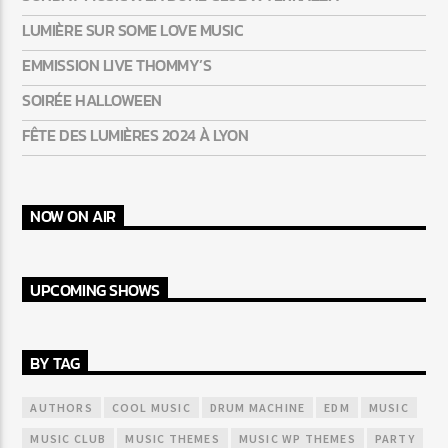
LUMIÈRE SUR SOME LOVE MUSIC
EMMISSION LIVE THOMMY’S
SOIRÉE HALLOWEEN
FÊTE DES LUMIÈRES 2024 À LYON
NOW ON AIR
UPCOMING SHOWS
BY TAG
AUTHORS
COOL MUSIC
DRUM MACHINE
EDM
MUSIC
MUSIC CLUB
MUSIC THEMES
MUSIC WP THEMES
PARTY