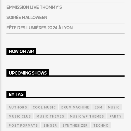
EMMISSION LIVE THOMMY’S
SOIRÉE HALLOWEEN
FÊTE DES LUMIÈRES 2024 À LYON
NOW ON AIR
UPCOMING SHOWS
BY TAG
AUTHORS
COOL MUSIC
DRUM MACHINE
EDM
MUSIC
MUSIC CLUB
MUSIC THEMES
MUSIC WP THEMES
PARTY
POST FORMATS
SINGER
SYNTHESIZER
TECHNO