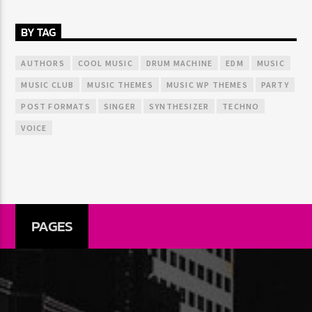
BY TAG
AUTHORS
COOL MUSIC
DRUM MACHINE
EDM
MUSIC
MUSIC CLUB
MUSIC THEMES
MUSIC WP THEMES
PARTY
POST FORMATS
SINGER
SYNTHESIZER
TECHNO
VOICE
PAGES