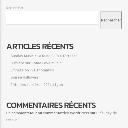
Rechercher
Rechercher
ARTICLES RÉCENTS
Sunday Music X La Dune Club X Terrazza
Lumière sur Some Love music
Emmission live Thommy’s
Soirée Halloween
Fête des Lumières 2024 à Lyon
COMMENTAIRES RÉCENTS
Un commentateur ou commentatrice WordPress
sur
Hit’s Play de
retour ?