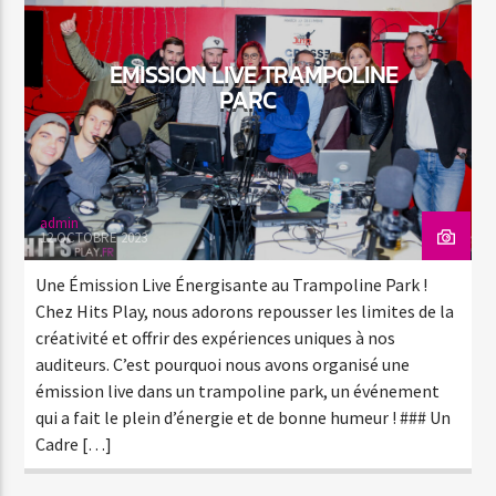
EMISSION LIVE TRAMPOLINE
PARC
Hit’s Pop
admin
12 OCTOBRE 2023
Hit’s Play
Une Émission Live Énergisante au Trampoline Park !
Chez Hits Play, nous adorons repousser les limites de la
créativité et offrir des expériences uniques à nos
Hit’s Play Urban
auditeurs. C’est pourquoi nous avons organisé une
émission live dans un trampoline park, un événement
qui a fait le plein d’énergie et de bonne humeur ! ### Un
Cadre […]