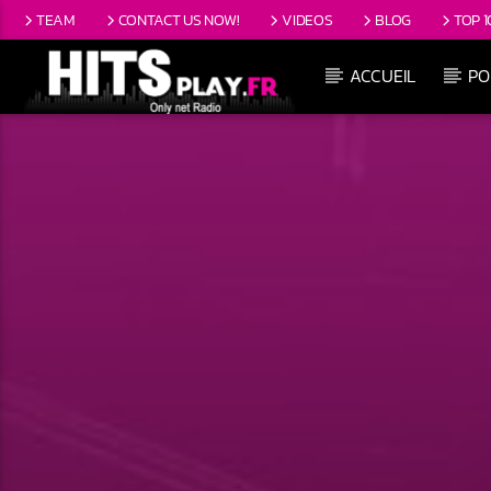
TEAM
CONTACT US NOW!
VIDEOS
BLOG
TOP 1
ACCUEIL
PO
EN CE MOMENT
TITRE
ARTISTE