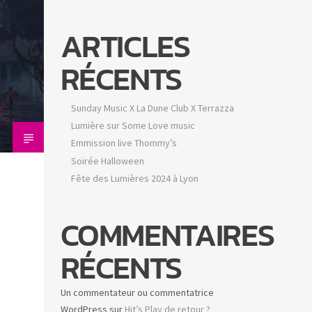
ARTICLES
RÉCENTS
Sunday Music X La Dune Club X Terrazza
Lumière sur Some Love music
Emmission live Thommy’s
Soirée Halloween
Fête des Lumières 2024 à Lyon
COMMENTAIRES
RÉCENTS
Un commentateur ou commentatrice
WordPress
sur
Hit’s Play de retour ?