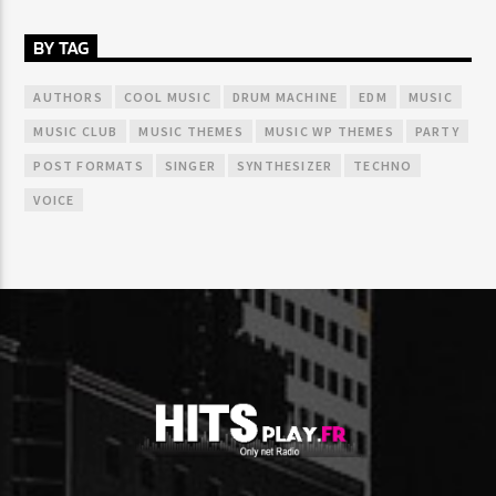
BY TAG
AUTHORS
COOL MUSIC
DRUM MACHINE
EDM
MUSIC
MUSIC CLUB
MUSIC THEMES
MUSIC WP THEMES
PARTY
POST FORMATS
SINGER
SYNTHESIZER
TECHNO
VOICE