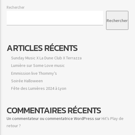
Rechercher
Rechercher
Hit’s Pop
ARTICLES RÉCENTS
Sunday Music X La Dune Club X Terrazza
Lumière sur Some Love music
Hit’s Play
Emmission live Thommy’s
Soirée Halloween
Fête des Lumières 2024 à Lyon
Hit’s Play Urban
COMMENTAIRES RÉCENTS
Un commentateur ou commentatrice WordPress
sur
Hit’s Play de
retour ?