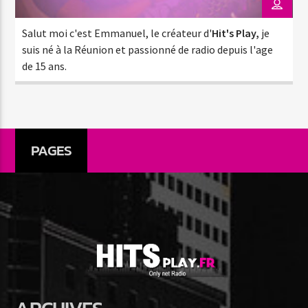
Salut moi c'est Emmanuel, le créateur d'
Hit's Play,
je
suis né à la Réunion et passionné de radio depuis l'age
de 15 ans.
Hit’s Pop
PAGES
Hit’s Play
Hit’s Play Urban