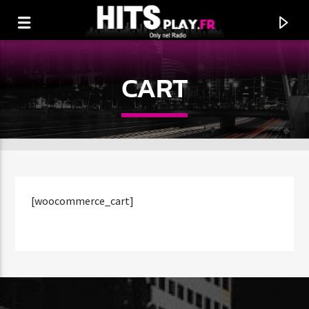
CART
[woocommerce_cart]
EN CE MOMENT
TITRE
ARTISTE