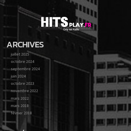
ARCHIVES
Hit’s Pop
juillet 2025
octobre 2024
Hit’s Play
septembre 2024
juin 2024
octobre 2023
novembre 2022
Hit’s Play Urban
mars 2022
mars 2018
février 2018