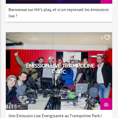
Bienvenue sur Hit’s play, et si on reprenait les émissions
live ?
EVENTS
0
EMISSION LIVE TRAMPOLINE
PARC
admin
12 OCTOBRE 2023
Une Émission Live Énergisante au Trampoline Park !