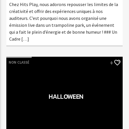
Chez Hits Play, nous adorons repousser les limites de la
créativité et offrir des expériences uniques à nos
auditeurs. C’est pourquoi nous avons organisé une
émission live dans un trampoline park, un événement
qui a fait le plein d’énergie et de bonne humeur ! ### Un
Cadre […]
NON CLASSÉ
0
HALLOWEEN